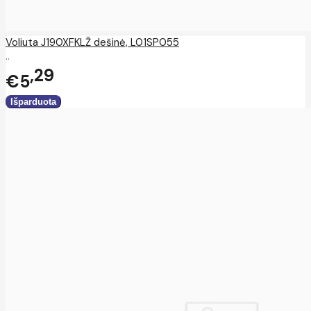
Voliuta J190XFKLŽ dešinė, L01SP055
..
29
€5