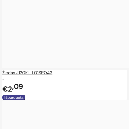
Žiedas J120KL, L01SP043
..
09
€2