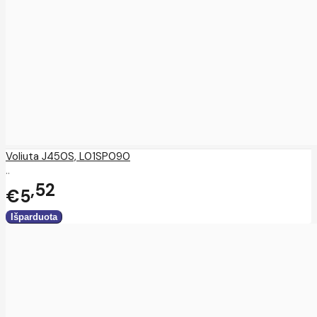
Voliuta J450S, L01SP090
..
52
€5