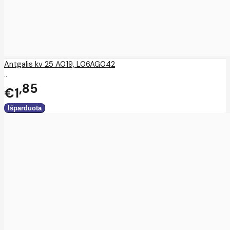
Antgalis kv 25 A019, L06AG042
..
85
€1