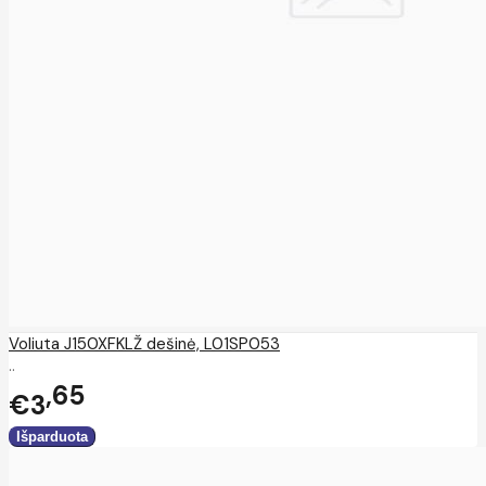
Voliuta J150XFKLŽ dešinė, L01SP053
..
65
€3