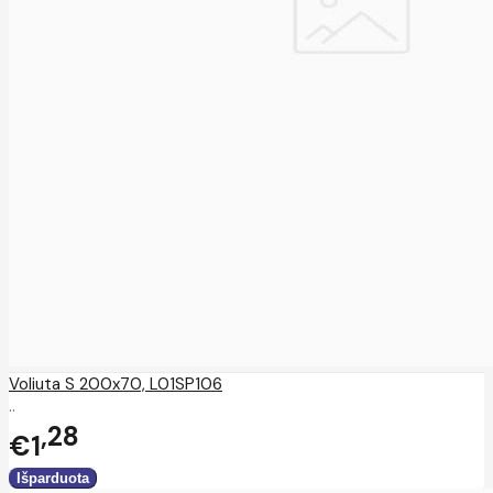
Voliuta S 200x70, L01SP106
..
28
€1