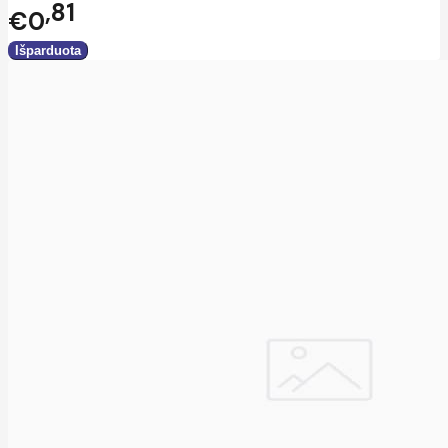
81
€0