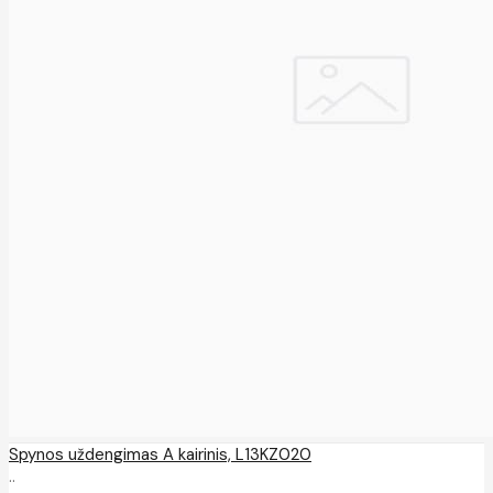
Spynos uždengimas A kairinis, L13KZ020
..