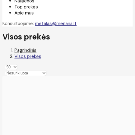
Naujienos
Top prekės
Apie mus
Konsultuojame:
metalas@merlana.lt
Visos prekės
Pagrindinis
Visos prekės