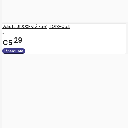
Voliuta J190XFKLŽ kairė, L01SP054
..
29
€5