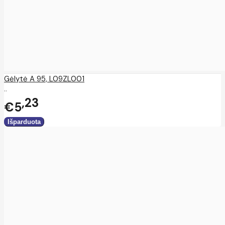
Gėlytė A 95, L09ZL001
..
23
€5