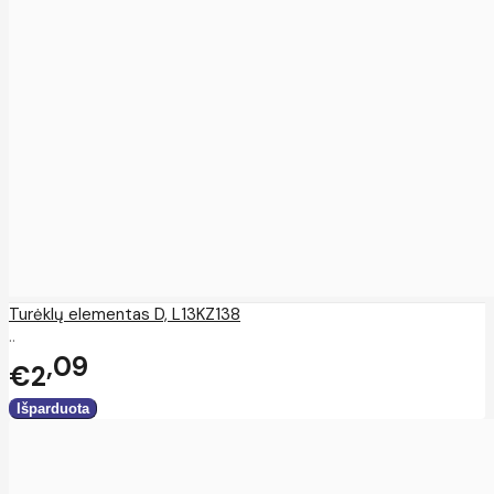
Turėklų elementas D, L13KZ138
..
09
€2