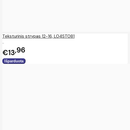
Teksturinis strypas 12-16, L04ST081
..
96
€13