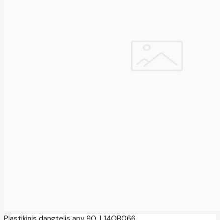
Plastikinis dangtelis apv 90, L14OB066