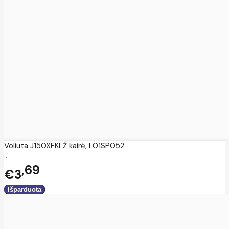
Voliuta J150XFKLŽ kairė, L01SP052
..
69
€3