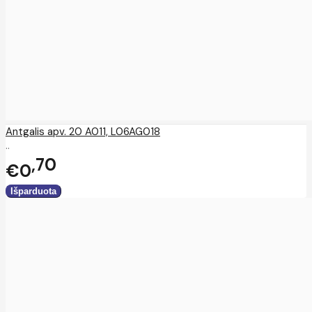
Antgalis apv. 20 A011, L06AG018
..
70
€0