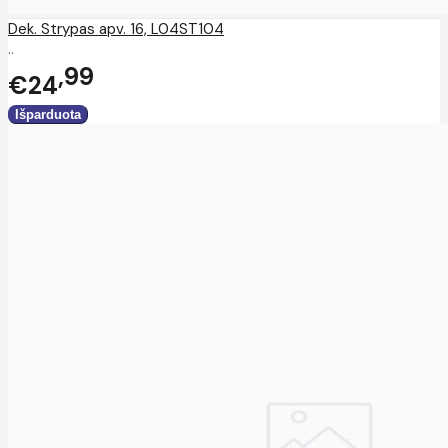
Dek. Strypas apv. 16, L04ST104
..
99
€24