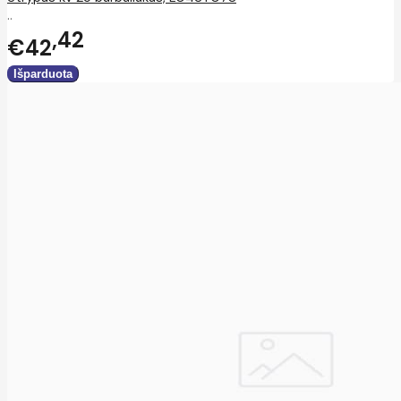
..
42
€42