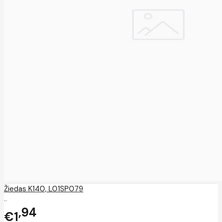
Žiedas K140, L01SP079
..
94
€1