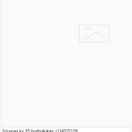
Strypas kv 25 burbuliukas, L04ST078