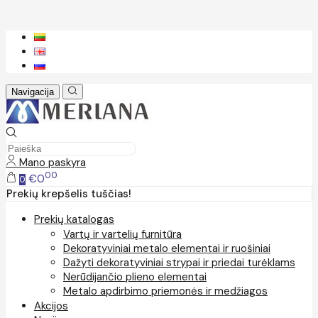
Navigacija
Mano paskyra
00
€0
0
Prekių krepšelis tuščias!
Prekių katalogas
Vartų ir vartelių furnitūra
Dekoratyviniai metalo elementai ir ruošiniai
Dažyti dekoratyviniai strypai ir priedai turėklams
Nerūdijančio plieno elementai
Metalo apdirbimo priemonės ir medžiagos
Akcijos