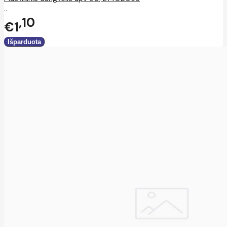
..
10
€1