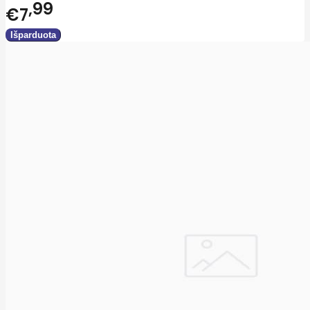
99
€7