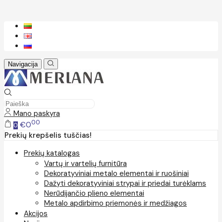
Navigacija
Mano paskyra
00
€0
0
Prekių krepšelis tuščias!
Prekių katalogas
Vartų ir vartelių furnitūra
Dekoratyviniai metalo elementai ir ruošiniai
Dažyti dekoratyviniai strypai ir priedai turėklams
Nerūdijančio plieno elementai
Metalo apdirbimo priemonės ir medžiagos
Akcijos