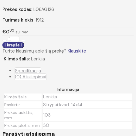
Prekės kodas:
L06AG126
Turimas kiekis:
1912
85
€0
su PVM
Turite klausimų apie šią prekę?
Klauskite
Kilmės šalis:
Lenkija
Specifikacija
(0) Atsiliepimai
Informacija
Lenkija
Kilmės šalis
Strypui kvad. 14x14
Paskirtis
Prekės aukštis,
103
mm
30
Prekės plotis, mm
Parašyti atsiliepimą