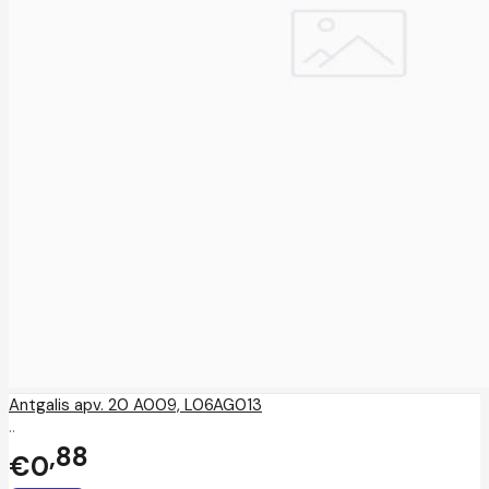
Antgalis apv. 20 A009, L06AG013
..
88
€0