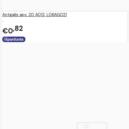
Antgalis apv. 20 A012, L06AG021
..
82
€0