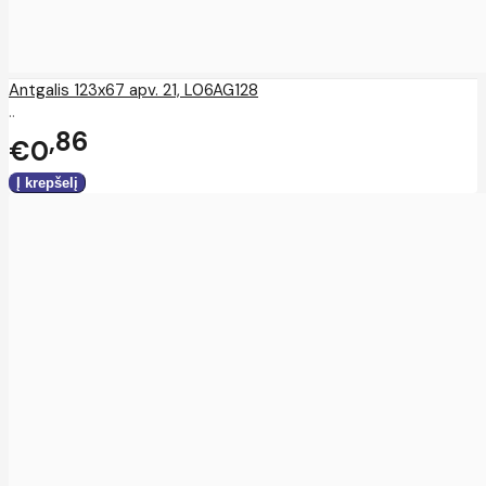
Antgalis 123x67 apv. 21, L06AG128
..
86
€0