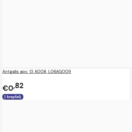
Antgalis apv. 13 A008, L06AG009
..
82
€0