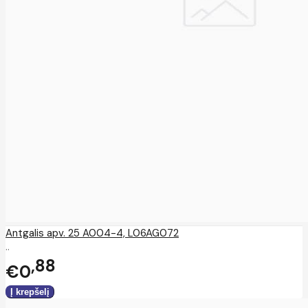
Antgalis apv. 25 A004-4, L06AG072
..
88
€0