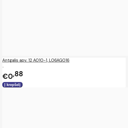
Antgalis apv. 12 A010-1, L06AG016
..
88
€0