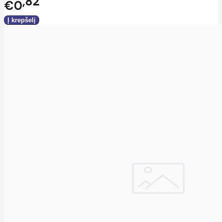
82
€0