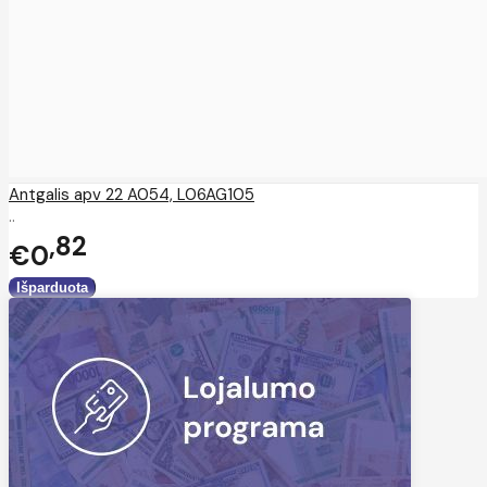
Antgalis apv 22 A054, L06AG105
..
82
€0