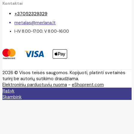
Kontaktai
+37052329329
metalas@merlana.lt
I-IV 8.00-17.00; V 8.00-16.00
2026 © Visos teisės saugomos. Kopijuoti, platinti svetainės
turinį be autorių sutikimo draudžiama.
Elektroninių parduotuvių nuoma
-
eShoprent.com
Rašyk
Skambink