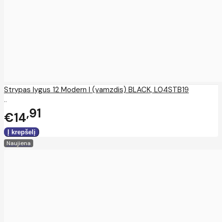
Strypas lygus 12 Modern I (vamzdis) BLACK, L04STB19
..
91
€14
Naujiena