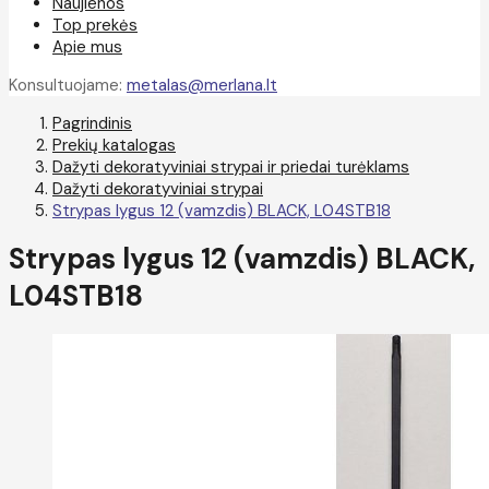
Naujienos
Top prekės
Apie mus
Konsultuojame:
metalas@merlana.lt
Pagrindinis
Prekių katalogas
Dažyti dekoratyviniai strypai ir priedai turėklams
Dažyti dekoratyviniai strypai
Strypas lygus 12 (vamzdis) BLACK, L04STB18
Strypas lygus 12 (vamzdis) BLACK,
L04STB18