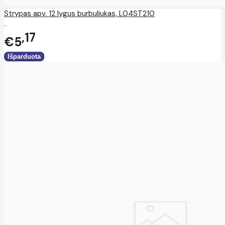
Strypas apv. 12 lygus burbuliukas, L04ST210
..
17
€5