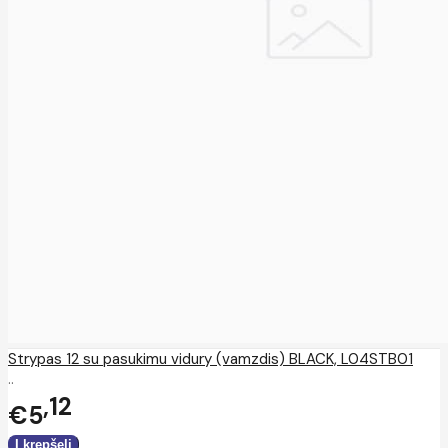
Strypas 12 su pasukimu vidury (vamzdis) BLACK, L04STB01
..
12
€5