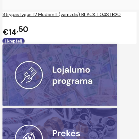
Strypas lygus 12 Modern II (vamzdis) BLACK, L04STB20
..
50
€14