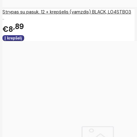
Strypas su pasuk. 12 + krepšelis (vamzdis) BLACK, L04STB03
..
89
€8