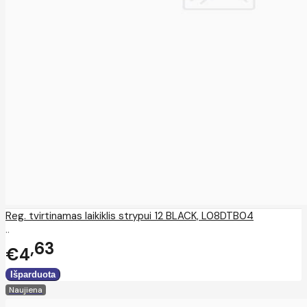
Reg. tvirtinamas laikiklis strypui 12 BLACK, L08DTB04
..
63
€4
Naujiena