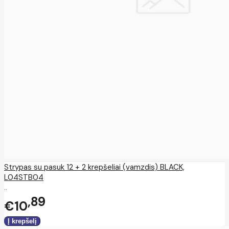
Strypas su pasuk 12 + 2 krepšeliai (vamzdis) BLACK,
L04STB04
..
89
€10