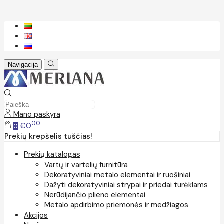
Navigacija
Mano paskyra
00
€0
0
Prekių krepšelis tuščias!
Prekių katalogas
Vartų ir vartelių furnitūra
Dekoratyviniai metalo elementai ir ruošiniai
Dažyti dekoratyviniai strypai ir priedai turėklams
Nerūdijančio plieno elementai
Metalo apdirbimo priemonės ir medžiagos
Akcijos