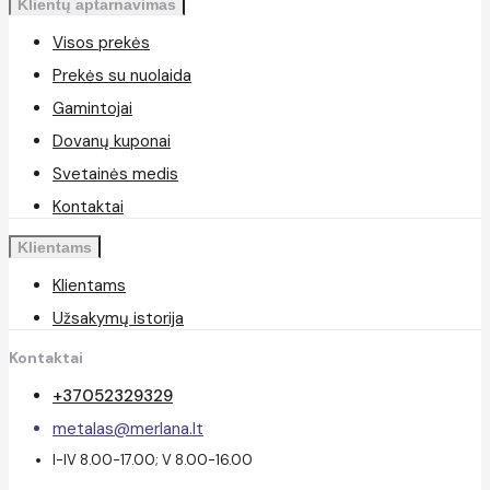
Klientų aptarnavimas
Visos prekės
Prekės su nuolaida
Gamintojai
Dovanų kuponai
Svetainės medis
Kontaktai
Klientams
Klientams
Užsakymų istorija
Kontaktai
+37052329329
metalas@merlana.lt
I-IV 8.00-17.00; V 8.00-16.00