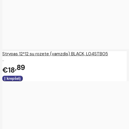
Strypas 12*12 su rozete (vamzdis) BLACK, L04STB05
..
89
€18