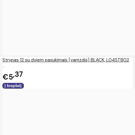
Strypas 12 su dviem pasukimais (vamzdis) BLACK, L04STB02
..
37
€5