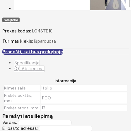
Naujiena
Prekės kodas:
L04STB18
Turimas kiekis:
Išparduota
Pranešti, kai bus prekyboje
Specifikacija
(0) Atsiliepimai
Informacija
Italija
Kilmės šalis
Prekės aukštis,
1100
mm
12
Prekės storis, mm
Parašyti atsiliepimą
Vardas:
El. pašto adresas: