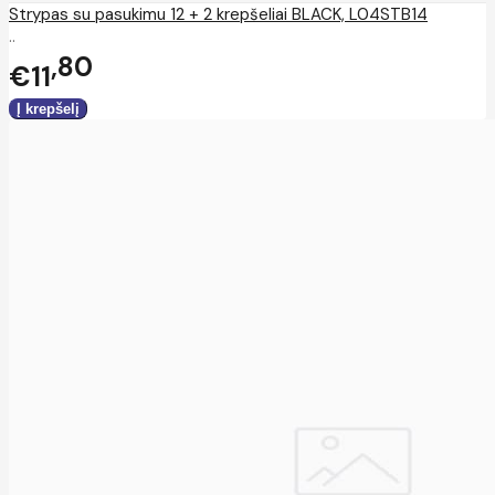
Strypas su pasukimu 12 + 2 krepšeliai BLACK, L04STB14
..
80
€11