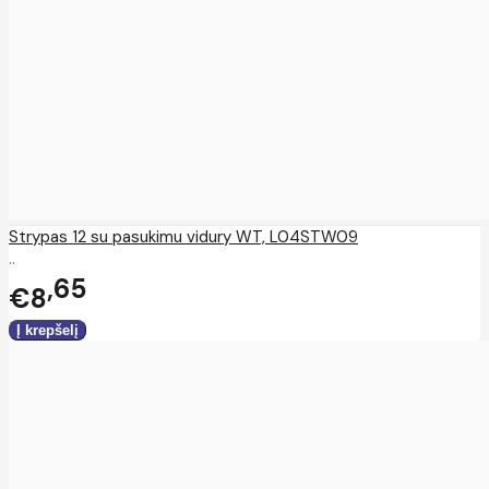
Strypas 12 su pasukimu vidury WT, L04STW09
..
65
€8