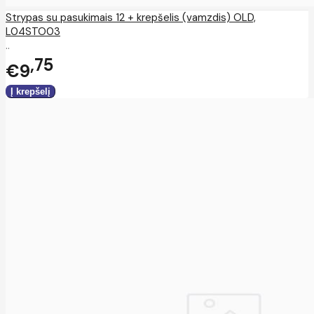
Strypas su pasukimais 12 + krepšelis (vamzdis) OLD,
L04STO03
..
75
€9