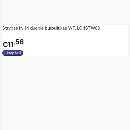
Strypas kv 14 duoble burbuliukas WT, L04STW63
..
56
€11