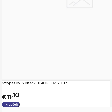
Strypas kv 12 klte*2 BLACK, L04STB17
..
10
€11