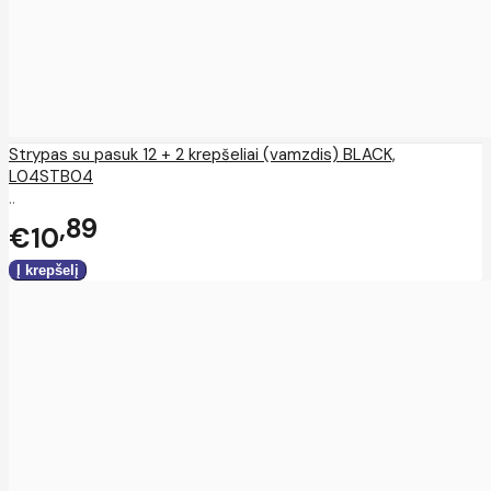
Strypas su pasuk 12 + 2 krepšeliai (vamzdis) BLACK,
L04STB04
..
89
€10