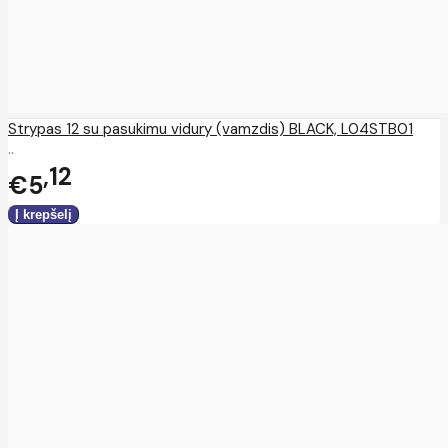
Strypas 12 su pasukimu vidury (vamzdis) BLACK, L04STB01
..
12
€5