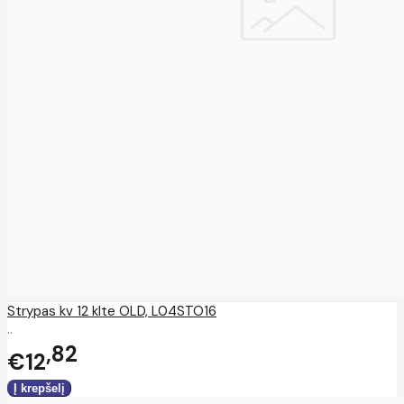
Strypas kv 12 klte OLD, L04STO16
..
82
€12