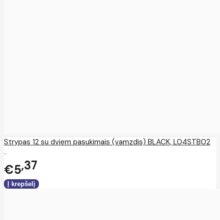
Strypas 12 su dviem pasukimais (vamzdis) BLACK, L04STB02
..
37
€5