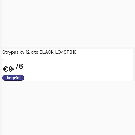
Strypas kv 12 klte BLACK, L04STB16
..
76
€9