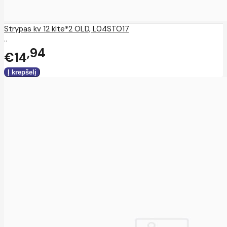
Strypas kv 12 klte*2 OLD, L04STO17
..
94
€14