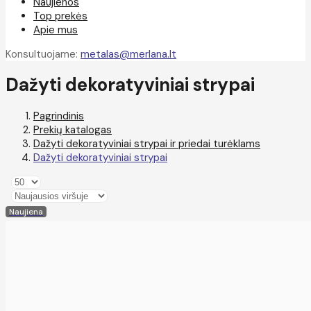
Naujienos
Top prekės
Apie mus
Konsultuojame:
metalas@merlana.lt
Dažyti dekoratyviniai strypai
Pagrindinis
Prekių katalogas
Dažyti dekoratyviniai strypai ir priedai turėklams
Dažyti dekoratyviniai strypai
Naujiena