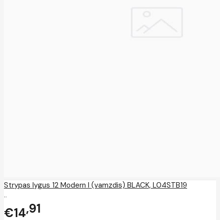
Strypas lygus 12 Modern I (vamzdis) BLACK, L04STB19
..
91
€14