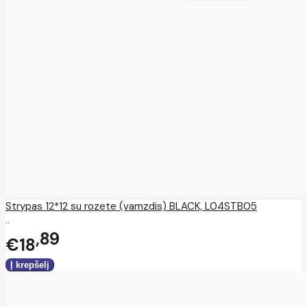
Strypas 12*12 su rozete (vamzdis) BLACK, L04STB05
..
89
€18