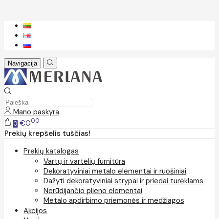
Navigacija
Mano paskyra
00
€0
0
Prekių krepšelis tuščias!
Prekių katalogas
Vartų ir vartelių furnitūra
Dekoratyviniai metalo elementai ir ruošiniai
Dažyti dekoratyviniai strypai ir priedai turėklams
Nerūdijančio plieno elementai
Metalo apdirbimo priemonės ir medžiagos
Akcijos