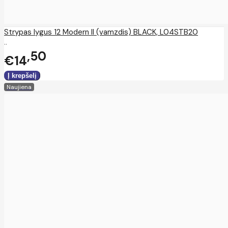
Strypas lygus 12 Modern II (vamzdis) BLACK, L04STB20
..
50
€14
Naujiena