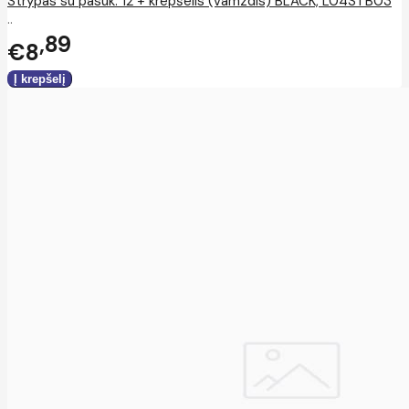
Strypas su pasuk. 12 + krepšelis (vamzdis) BLACK, L04STB03
..
89
€8