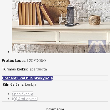
Prekės kodas:
L20PD050
Turimas kiekis:
Išparduota
Pranešti, kai bus prekyboje
Kilmės šalis:
Lenkija
Specifikacija
(0) Atsiliepimai
Informacija