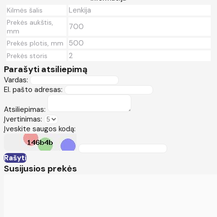
Lenkija
Kilmės šalis
Prekės aukštis,
700
mm
500
Prekės plotis, mm
2
Prekės storis
Parašyti atsiliepimą
Vardas:
El. pašto adresas:
Atsiliepimas:
Įvertinimas:
Įveskite saugos kodą:
Rašyti
Susijusios prekės