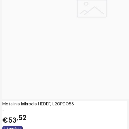
Metalinis laikrodis HEDEF, L20PD053
..
52
€53