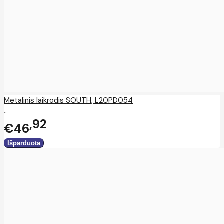
Metalinis laikrodis SOUTH, L20PD054
..
92
€46