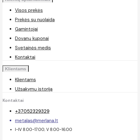
Visos prekės
Prekės su nuolaida
Gamintojai
Dovanų kuponai
Svetainės medis
Kontaktai
Klientams
Klientams
Užsakymų istorija
Kontaktai
+37052329329
metalas@merlana.lt
I-IV 8.00-17.00; V 8.00-16.00