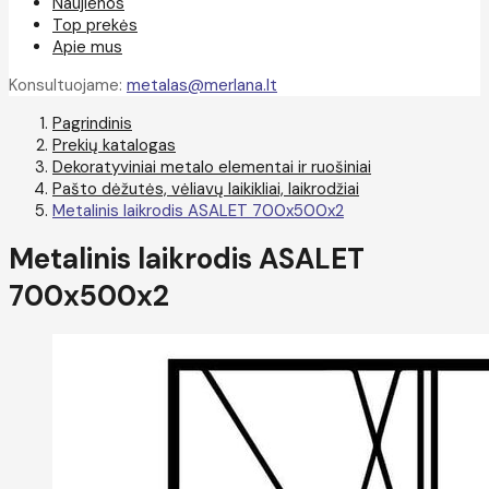
Naujienos
Top prekės
Apie mus
Konsultuojame:
metalas@merlana.lt
Pagrindinis
Prekių katalogas
Dekoratyviniai metalo elementai ir ruošiniai
Pašto dėžutės, vėliavų laikikliai, laikrodžiai
Metalinis laikrodis ASALET 700x500x2
Metalinis laikrodis ASALET
700x500x2