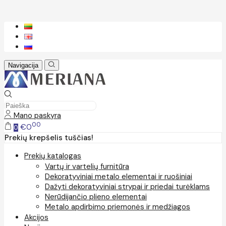
Navigacija
Mano paskyra
00
€0
0
Prekių krepšelis tuščias!
Prekių katalogas
Vartų ir vartelių furnitūra
Dekoratyviniai metalo elementai ir ruošiniai
Dažyti dekoratyviniai strypai ir priedai turėklams
Nerūdijančio plieno elementai
Metalo apdirbimo priemonės ir medžiagos
Akcijos