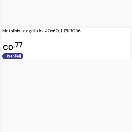
Metalinis stogelis kv 40x60, L12KR056
..
77
€0