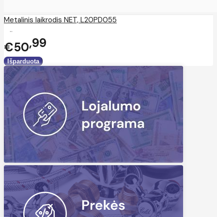
Metalinis laikrodis NET, L20PD055
..
99
€50